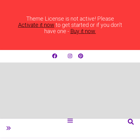
Theme License is not active! Please
Activate it now
to get started or if you don't
have one -
Buy it now.